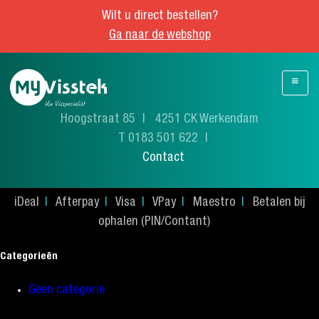
Wilt u direct bestellen?
Ga naar de webshop
≡
Hoogstraat 85
4251 CK Werkendam
T 0183 501 622
Contact
iDeal
Afterpay
Visa
VPay
Maestro
Betalen bij
ophalen (PIN/Contant)
Categorieën
Geen categorie