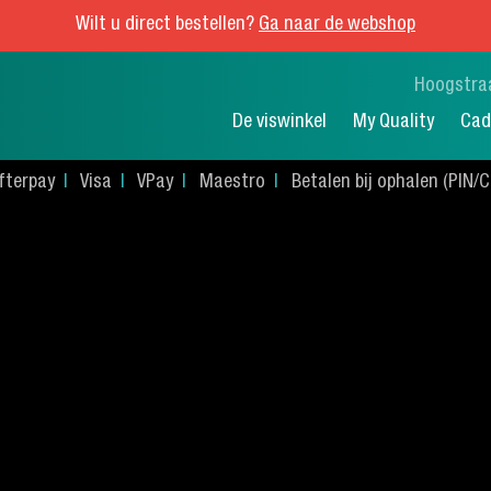
Wilt u direct bestellen?
Ga naar de webshop
Hoogstra
De viswinkel
My Quality
Cad
fterpay
Visa
VPay
Maestro
Betalen bij ophalen (PIN/