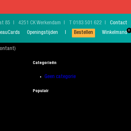
at 85
4251 CK Werkendam
T 0183 501 622
Contact
eauCards
Openingstijden
Bestellen
Winkelmand
Contant)
Categorieën
Geen categorie
Populair