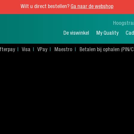
Wilt u direct bestellen?
Ga naar de webshop
Hoogstra
De viswinkel
My Quality
Cad
fterpay
Visa
VPay
Maestro
Betalen bij ophalen (PIN/