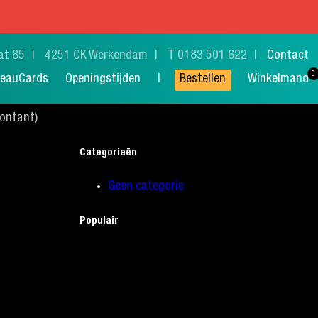
at 85
4251 CK Werkendam
T 0183 501 622
Contact
eauCards
Openingstijden
Bestellen
Winkelmand
Contant)
Categorieën
Geen categorie
Populair