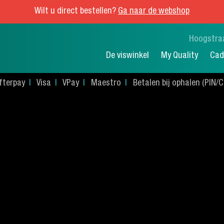
Wilt u direct bestellen?
Ga naar de webshop
Hoogstra
De viswinkel
My Quality
Cad
fterpay
Visa
VPay
Maestro
Betalen bij ophalen (PIN/