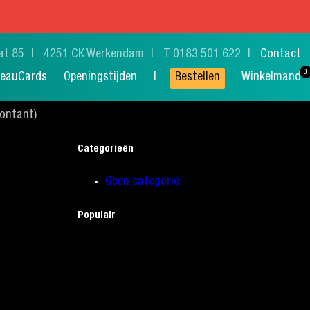
at 85
4251 CK Werkendam
T 0183 501 622
Contact
eauCards
Openingstijden
Bestellen
Winkelmand
Contant)
Categorieën
Geen categorie
Populair