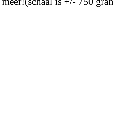
meer!(schaal is +/- 750 gra